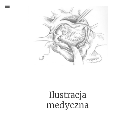
O MNIE
PORTFOLIO
MALARSTWO ŚCIENNE
MALARSTWO
GRAFIKA
WITRAŻ
Ilustracja
POWIEŚĆ GRAFICZNA
medyczna
ILUSTRACJA KSIĄŻKOWA
GRY PLANSZOWE
KOMIKS