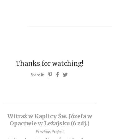
ILUSTRACJE MEDYCZNE
KONTAKT
FACEBOOK
P.KOLODZIEJSKI.ART@GMAIL.COM
Thanks for watching!
Share it:
Witraż w Kaplicy Św. Józefa w
Opactwie w Leżajsku (6 zdj.)
Previous Project