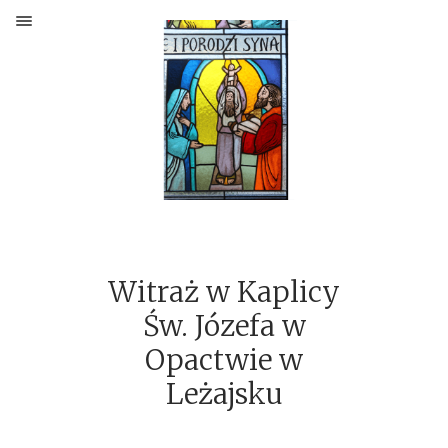
O MNIE
PORTFOLIO
MALARSTWO ŚCIENNE
MALARSTWO
GRAFIKA
Witraż w Kaplicy
WITRAŻ
Św. Józefa w
POWIEŚĆ GRAFICZNA
Opactwie w
ILUSTRACJA KSIĄŻKOWA
Leżajsku
GRY PLANSZOWE
KOMIKS